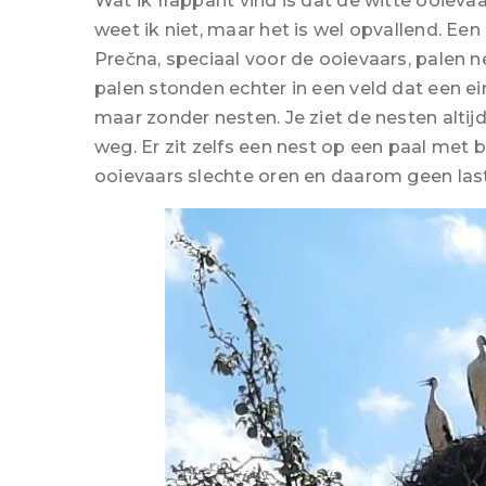
Wat ik frappant vind is dat de witte ooieva
weet ik niet, maar het is wel opvallend. Een
Prečna, speciaal voor de ooievaars, palen
palen stonden echter in een veld dat een ein
maar zonder nesten. Je ziet de nesten altij
weg. Er zit zelfs een nest op een paal me
ooievaars slechte oren en daarom geen last