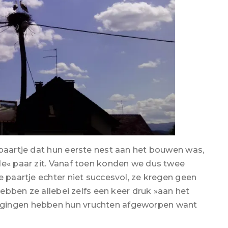
 paartje dat hun eerste nest aan het bouwen was,
de« paar zit. Vanaf toen konden we dus twee
we paartje echter niet succesvol, ze kregen geen
 hebben ze allebei zelfs een keer druk »aan het
ogingen hebben hun vruchten afgeworpen want