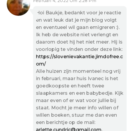
Februari 4, 2022 Om 2:28 Pm
Hoi Baukje, bedankt voor je reactie
en wat leuk dat je mijn blog volgt
en eventueel wil gaan emigreren :).
Ik heb de website niet verlengt en
daarom doet hij het niet meer. Hij is
voorlopig te vinden onder deze link:
https://slovenievakantie.jimdofree.c
om/
Alle huizen zijn momenteel nog vrij
in februari, maar huis Ivanec is het
goedkoopste en heeft twee
slaapkamers en een babybedje. Kijk
maar even of er wat voor jullie bij
staat. Mocht je meer info willen of
willen boeken, stuur me dan even
een berichtje op de mail:
arlette.cundric@gmail.com
.