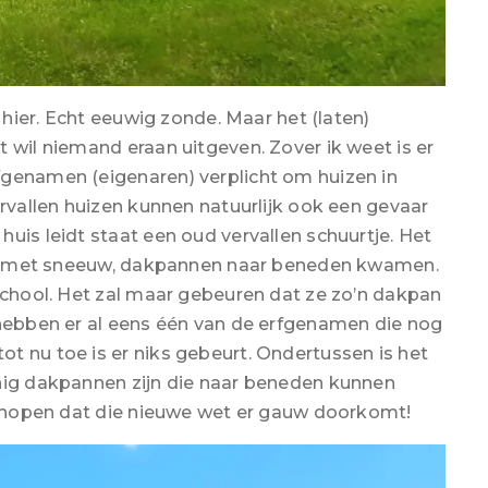
n hier. Echt eeuwig zonde. Maar het (laten)
 wil niemand eraan uitgeven. Zover ik weet is er
fgenamen (eigenaren) verplicht om huizen in
ervallen huizen kunnen natuurlijk ook een gevaar
uis leidt staat een oud vervallen schuurtje. Het
ter, met sneeuw, dakpannen naar beneden kwamen.
 school. Het zal maar gebeuren dat ze zo’n dakpan
 hebben er al eens één van de erfgenamen die nog
t nu toe is er niks gebeurt. Ondertussen is het
inig dakpannen zijn die naar beneden kunnen
we hopen dat die nieuwe wet er gauw doorkomt!