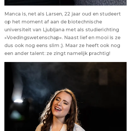
Manca is, net als Larsen, 22 jaar oud en studeert
op het moment af aan de biotechnische
universiteit van Ljubljana met als studierichting
»Voedingswetenschap«. Naast lief en mooi is ze
dus ook nog eens slim ;). Maar ze heeft ook nog
een ander talent: ze zingt namelijk prachtig!