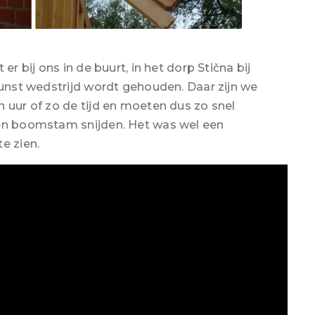
er bij ons in de buurt, in het dorp Stična bij
kunst wedstrijd wordt gehouden. Daar zijn we
 uur of zo de tijd en moeten dus zo snel
een boomstam snijden. Het was wel een
e zien.