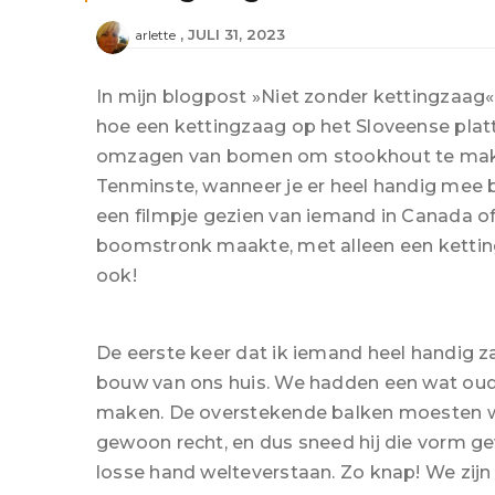
JULI 31, 2023
arlette
In mijn blogpost »Niet zonder kettingzaag« 
hoe een kettingzaag op het Sloveense plat
omzagen van bomen om stookhout te maken
Tenminste, wanneer je er heel handig mee be
een filmpje gezien van iemand in Canada of
boomstronk maakte, met alleen een ketting
ook!
De eerste keer dat ik iemand heel handig 
bouw van ons huis. We hadden een wat ou
maken. De overstekende balken moesten wel
gewoon recht, en dus sneed hij die vorm ge
losse hand welteverstaan. Zo knap! We zijn e