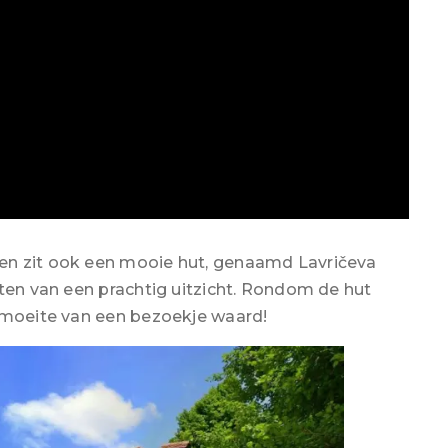
en zit ook een mooie hut, genaamd Lavričeva
eten van een prachtig uitzicht. Rondom de hut
e moeite van een bezoekje waard!