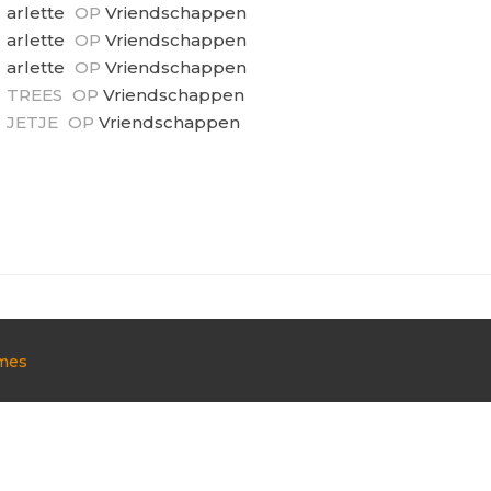
arlette
OP
Vriendschappen
arlette
OP
Vriendschappen
arlette
OP
Vriendschappen
TREES
OP
Vriendschappen
JETJE
OP
Vriendschappen
mes