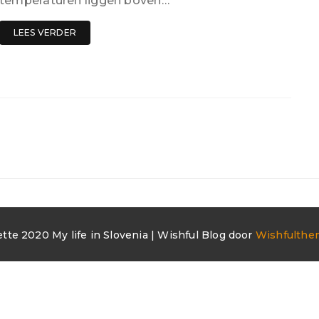
temperaturen liggen boven…
LEES VERDER
ette 2020 My life in Slovenia | Wishful Blog door
Wishfulthe