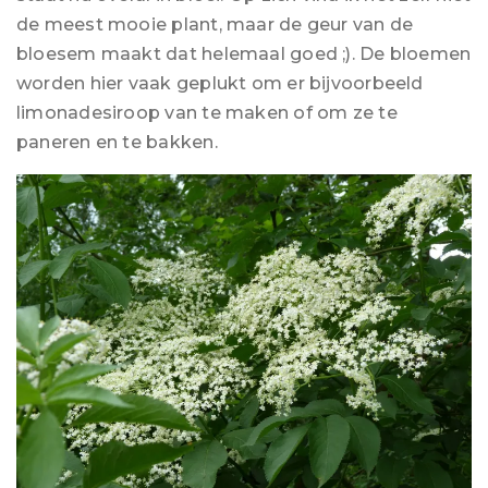
de meest mooie plant, maar de geur van de
bloesem maakt dat helemaal goed ;). De bloemen
worden hier vaak geplukt om er bijvoorbeeld
limonadesiroop van te maken of om ze te
paneren en te bakken.