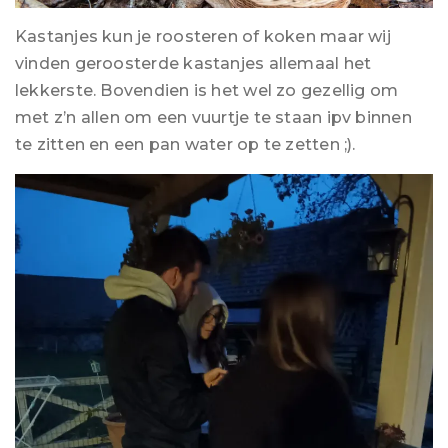
Kastanjes kun je roosteren of koken maar wij
vinden geroosterde kastanjes allemaal het
lekkerste. Bovendien is het wel zo gezellig om
met z’n allen om een vuurtje te staan ipv binnen
te zitten en een pan water op te zetten ;).