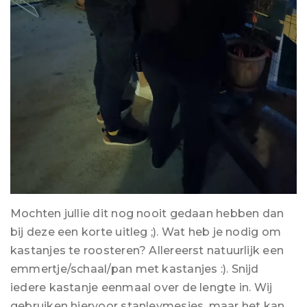
Mochten jullie dit nog nooit gedaan hebben dan
bij deze een korte uitleg ;). Wat heb je nodig om
kastanjes te roosteren? Allereerst natuurlijk een
emmertje/schaal/pan met kastanjes :). Snijd
iedere kastanje eenmaal over de lengte in. Wij
gebruiken hiervoor stanleymesjes, maar het kan